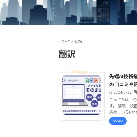
HOME
>
翻訳
翻訳
先端AI技術
の口コミや
2024/8/12
こんにちは！今回
す。 翻訳、校
集めているLang
Service