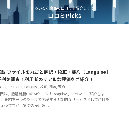
いろいろな商品の口コミを紹介します！
口コミPicks
搭載 ファイルを丸ごと翻訳・校正・要約【Languise】
評判を調査！利用者のリアルな評価をご紹介！
AI
,
ChatGPT
,
Lauguise
,
校正
,
翻訳
,
要約
は、話題沸騰中のAIツール「Languise」についてご紹介しま
正、要約を一つのツールで実現する画期的なサービスとして注目を
uiseですが、実際の使用感 ...