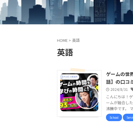
HOME
>
英語
英語
ゲームの世
話】の口コ
2024/8/31
こんにちは！ゲ
ームが融合した
沸騰中です。 マ
School
Serv